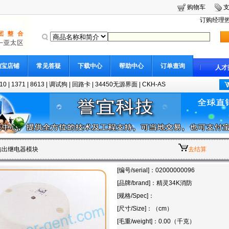
购物车
订购经理热线
淘宝店铺
常见答疑
下载中心
帮助中心
订单查询
人才
10
|
1371
|
8613
|
调试狗
|
回路卡
|
34450无源界面
|
CKH-AS
3输出继电器模块
去结算
[编号/serial]：02000000096
[品牌/brand]：精灵34K消防
[规格/Spec]：
[尺寸/Size]：（cm）
[毛重/weight]：0.00（千克）