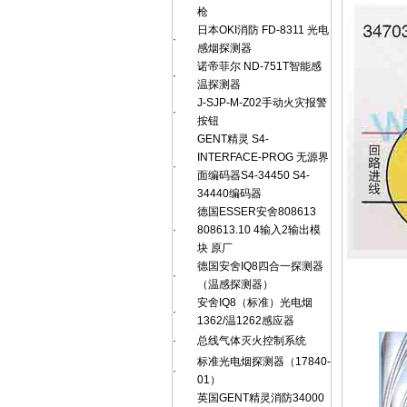
枪
日本OKI消防 FD-8311 光电
·
感烟探测器
诺帝菲尔 ND-751T智能感
·
温探测器
J-SJP-M-Z02手动火灾报警
·
按钮
GENT精灵 S4-
INTERFACE-PROG 无源界
·
面编码器S4-34450 S4-
34440编码器
德国ESSER安舍808613
·
808613.10 4输入2输出模
块 原厂
德国安舍IQ8四合一探测器
·
（温感探测器）
安舍IQ8（标准）光电烟
·
1362/温1262感应器
·
总线气体灭火控制系统
标准光电烟探测器（17840-
·
01）
英国GENT精灵消防34000