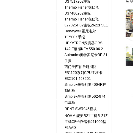
D37517202主板
Thermo Fisher赛默飞
·
D37480262主板
Thermo Fisher赛默飞
·
327325H02主板2622F5EE
Honeywell霍尼韦尔
·
TC500K手报
HEKATRON探测器ORS
·
142 E烟感KEA 550 06 2
Autronica奥特罗尼卡BF-31
·
手报
西门子西伯乐斯消防
·
FS1120系列CPU主板卡
E3X101 498201
Simplex辛普利斯4004R控
·
制面板
Simplex辛普利斯562-974
·
电源板
·
RENT SWR945模块
NOHMI能美R21主机R-21Z
·
主机CF卡存储卡J41000型
F2AAD