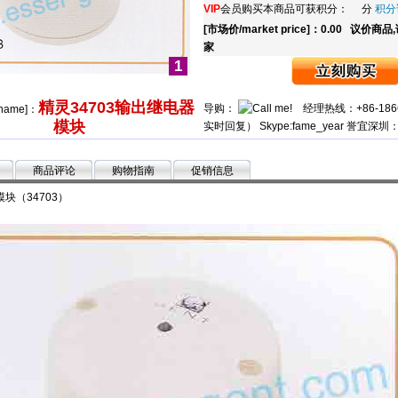
VIP
会员购买本商品可获积分： 分
积分
[市场价/market price]：0.00
议价商品
家
1
精灵34703输出继电器
导购：
经理热线：+86-186662
 name]：
模块
实时回复） Skype:fame_year 誉宜深圳：0
商品评论
购物指南
促销信息
块（34703）