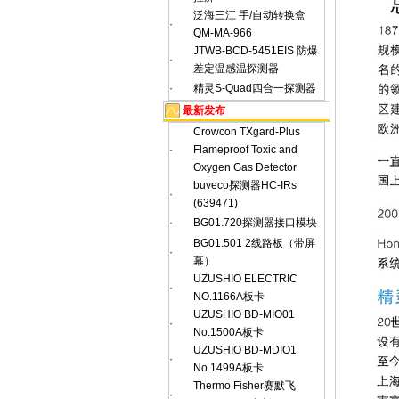
泛海三江 手/自动转换盒
·
QM-MA-966
JTWB-BCD-5451EIS 防爆
·
差定温感温探测器
·
精灵S-Quad四合一探测器
最新发布
Crowcon TXgard-Plus
·
Flameproof Toxic and
Oxygen Gas Detector
buveco探测器HC-IRs
·
(639471)
·
BG01.720探测器接口模块
BG01.501 2线路板（带屏
·
幕）
UZUSHIO ELECTRIC
·
NO.1166A板卡
UZUSHIO BD-MIO01
·
No.1500A板卡
UZUSHIO BD-MDIO1
·
No.1499A板卡
Thermo Fisher赛默飞
·