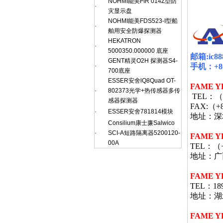
NOHMI能美FIR 014Z型防
·
灾显示盘
NOHMI能美FDS523-I型船
·
舶用安全防爆探测器
HEKATRON
·
5000350.000000 底座
邮箱
:ic8
GENT精灵O2H 探测器S4-
·
手机：
+8
700底座
ESSER安舍lQ8Quad OT-
FAME Y
·
802373光学+热传感器多传
TEL
：（
感器探测器
FAX:
（
+
·
ESSER安舍781814模块
地址：深
Consilium康士廉Salwico
·
SCI-A短路隔离器5200120-
FAME Y
00A
TEL
：（
地址：广
FAME 
TEL：189
地址：湖北
FAME Y