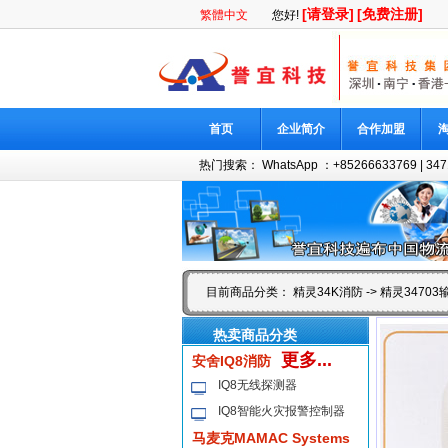
[请登录]
[免费注册]
繁體中文
您好!
首页
企业简介
合作加盟
热门搜索：
WhatsApp ：+85266633769
|
347
目前商品分类：
精灵34K消防
-> 精灵3470
热卖商品分类
更多...
安舍IQ8消防
IQ8无线探测器
IQ8智能火灾报警控制器
马麦克MAMAC Systems