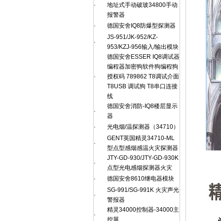
·
地址式手动破玻34800手动
报警器
·
德国安舍IQ8防爆型探测器
JS-951/JK-952/KZ-
·
953/KZJ-956输入/输出模块
德国安舍ESSER IQ8调试器
编程器加密狗软件狗编程狗
·
授权码 789862 T8调试介面
T8USB 调试狗 T8串口连接
线
德国安舍消防-IQ8楼层显示
·
器
·
光电烟/温探测器（34710）
GENT英国精灵34710-ML
·
型点型感烟感温火灾探测器
JTY-GD-930/JTY-GD-930K
·
点型光电感烟探测器火灾
·
德国安舍8610继电器模块
SG-991/SG-991K 火灾声光
·
警报器
精灵34000控制器-34000主
·
控屏