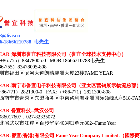
88@live.cn
6-18666210788
韦
先生
EAR-
深圳市誉宜科技有限公司（誉宜全球技术支持中心）
+86-755
）
83478005-0 MOB:18666210788
韦先生
86-755
）
83478005-808
圳市福田区滨河大道朗晴馨洲大厦
23
楼
FAME YEAR
EAR-
南宁市誉宜电子科技有限公司（亚太区营销展示物流总部
+86-771
）
2821300-0 FAX:
（
+86-771
）
2821300-808
西南宁市青秀区东盟商务区中柬路利海亚洲
国际领峰A座518-
FA
YEAR 誉宜科技--武汉公司
86017607，027-82335072
省武汉市江岸区百步华庭403栋1单元802--Fame Year
EAR-
譽宜
(
香港
)
有限公司
Fame Year Company Limited.
（國際商