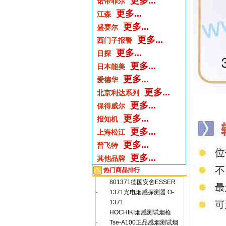
更多...
诺帝菲尔
更多...
江森
更多...
盛赛尔
更多...
西门子报警
更多...
日探
更多...
日本能美
更多...
爱德华
更多...
北京利达系列
更多...
保得威尔
更多...
报知机
更多...
上海松江
更多...
普飞特
更多...
其他品牌
热门商品排行
801371德国安舍ESSER
·
1371光电烟感探测器 O-
1371
HOCHIKI烟感测试烟枪
·
Tse-A100正品感烟测试烟