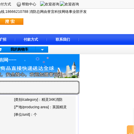
支付方式
帮助中心
:18666210788 消防总网由誉宜科技网络事业部开发
扩招
付款方式
联系我们
我的购物车
[类别/category]：精灵34K消防
[产地/producing area]：英国精灵
[单位/unit]：个