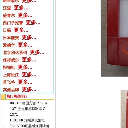
更多...
诺帝菲尔
更多...
江森
更多...
盛赛尔
更多...
西门子报警
更多...
日探
更多...
日本能美
更多...
爱德华
更多...
北京利达系列
更多...
保得威尔
更多...
报知机
更多...
上海松江
更多...
普飞特
更多...
其他品牌
热门商品排行
801371德国安舍ESSER
·
1371光电烟感探测器 O-
1371
HOCHIKI烟感测试烟枪
·
Tse-A100正品感烟测试烟