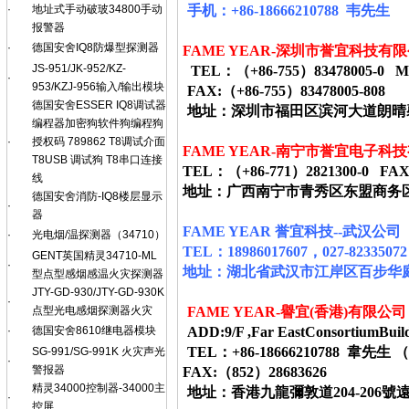
·
地址式手动破玻34800手动
手机：
+86-18666210788
韦
先生
报警器
·
德国安舍IQ8防爆型探测器
FAME YEAR-
深圳市誉宜科技有限
JS-951/JK-952/KZ-
TEL
：（
+86-755
）
83478005-0 M
·
953/KZJ-956输入/输出模块
FAX:
（
+86-755
）
83478005-808
德国安舍ESSER IQ8调试器
地址：深圳市福田区滨河大道朗晴
编程器加密狗软件狗编程狗
·
授权码 789862 T8调试介面
FAME YEAR-
南宁市誉宜电子科技
T8USB 调试狗 T8串口连接
TEL
：（
+86-771
）
2821300-0 FAX
线
地址：广西南宁市青秀区东盟商务
德国安舍消防-IQ8楼层显示
·
器
FAME YEAR 誉宜科技--武汉公司
·
光电烟/温探测器（34710）
TEL：18986017607，027-82335072
GENT英国精灵34710-ML
·
地址：湖北省武汉市江岸区百步华庭403栋
型点型感烟感温火灾探测器
JTY-GD-930/JTY-GD-930K
·
点型光电感烟探测器火灾
FAME YEAR-
譽宜
(
香港
)
有限公司
·
德国安舍8610继电器模块
ADD:9/F ,Far EastConsortiumBuil
TEL：+86-18666210788 
SG-991/SG-991K 火灾声光
·
警报器
FAX:（852）28683626
精灵34000控制器-34000主
地址：香港九龍彌敦道
204-206
號
·
控屏