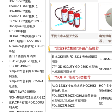
D37517202主板
Thermo Fisher赛默飞
·
D37480262主板
Thermo Fisher赛默飞
·
327325H02主板2622F5EE
Honeywell霍尼韦尔
·
TC500K手报
手提式水基型灭火器
电池供电
HEKATRON探测器ORS
·
器，一氧
142 E烟感KEA 550 06 2
Autronica奥特罗尼卡BF-31
"誉宜科技集团"热销产品推荐
·
手报
西门子西伯乐斯消防
日本OKI消防 FD-8311 光电感烟探
J-SJP
·
FS1120系列CPU主板卡
测器
E3X101 498201
JTY-GD-930/JTY-GD-930K 点型光
SG-991
Simplex辛普利斯4004R控
电感烟探测器火灾
·
制面板
"NOHMI 能美"分类推荐
Simplex辛普利斯562-974
·
ALG-123LY报知机烟感 HOCHIKI
HCP-E
电源板
报知机 日本
警按钮HC
·
RENT SWR945模块
FDL25ZZ及26ZZNOHMI能美智能
NOHMI能美R21主机R-21Z
日本能美
点型感温(温感)火灾探测器
·
主机CF卡存储卡J41000型
型）
FDL25ZZ及26ZZ
F2AAD