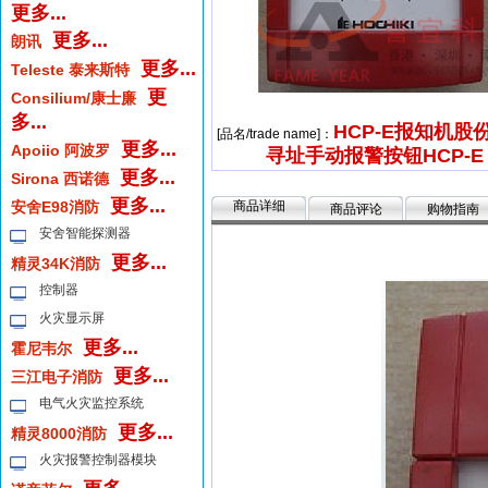
更多...
更多...
朗讯
更多...
Teleste 泰来斯特
更
Consilium/康士廉
多...
HCP-E报知机股份
[品名/trade name]：
更多...
Apoiio 阿波罗
寻址手动报警按钮HCP-E
更多...
Sirona 西诺德
更多...
安舍E98消防
商品详细
商品评论
购物指南
安舍智能探测器
更多...
精灵34K消防
控制器
火灾显示屏
更多...
霍尼韦尔
更多...
三江电子消防
电气火灾监控系统
更多...
精灵8000消防
火灾报警控制器模块