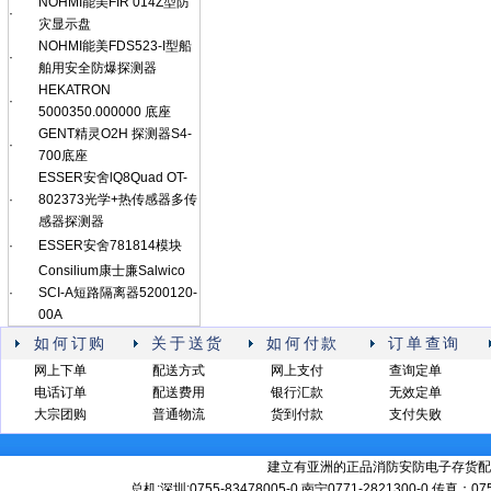
NOHMI能美FIR 014Z型防
·
灾显示盘
NOHMI能美FDS523-I型船
·
舶用安全防爆探测器
HEKATRON
·
5000350.000000 底座
GENT精灵O2H 探测器S4-
·
700底座
ESSER安舍lQ8Quad OT-
·
802373光学+热传感器多传
感器探测器
·
ESSER安舍781814模块
Consilium康士廉Salwico
·
SCI-A短路隔离器5200120-
00A
如何订购
关于送货
如何付款
订单查询
网上下单
配送方式
网上支付
查询定单
电话订单
配送费用
银行汇款
无效定单
大宗团购
普通物流
货到付款
支付失败
建立有亚洲的正品消防安防电子存货配
总机:深圳:0755-83478005-0 南宁0771-2821300-0 传真：0