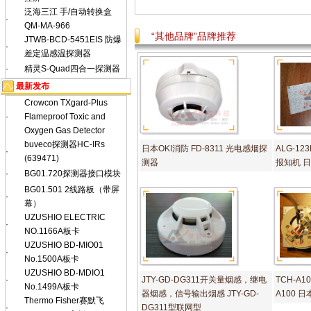
泛海三江 手/自动转换盒
·
QM-MA-966
“其他品牌”品牌推荐
JTWB-BCD-5451EIS 防爆
·
差定温感温探测器
·
精灵S-Quad四合一探测器
最新发布
Crowcon TXgard-Plus
·
Flameproof Toxic and
Oxygen Gas Detector
buveco探测器HC-IRs
日本OKI消防 FD-8311 光电感烟探
ALG-12
·
(639471)
测器
报知机 
·
BG01.720探测器接口模块
BG01.501 2线路板（带屏
·
幕）
UZUSHIO ELECTRIC
·
NO.1166A板卡
UZUSHIO BD-MIO01
·
No.1500A板卡
UZUSHIO BD-MDIO1
·
JTY-GD-DG311开关量烟感，继电
TCH-A10
No.1499A板卡
器烟感，信号输出烟感 JTY-GD-
A100 
Thermo Fisher赛默飞
·
DG311型联网型