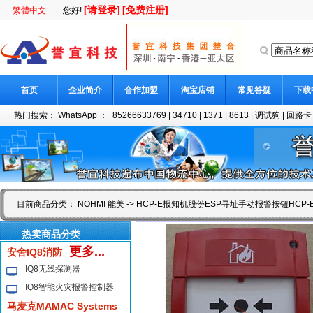
[请登录]
[免费注册]
繁體中文
您好!
首页
企业简介
合作加盟
淘宝店铺
常见答疑
下载
热门搜索：
WhatsApp ：+85266633769
|
34710
|
1371
|
8613
|
调试狗
|
回路卡
目前商品分类：
NOHMI 能美
-> HCP-E报知机股份ESP寻址手动报警按钮HCP-
热卖商品分类
更多...
安舍IQ8消防
IQ8无线探测器
IQ8智能火灾报警控制器
马麦克MAMAC Systems