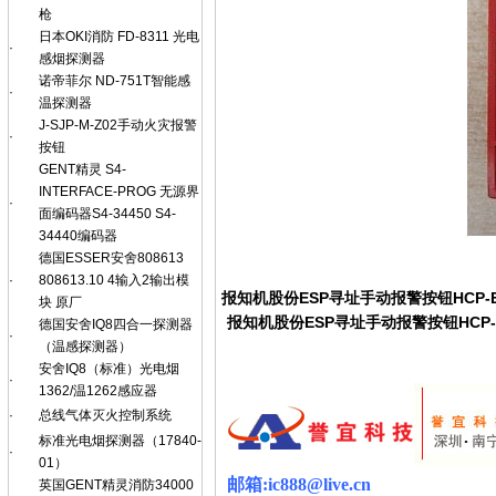
枪
日本OKI消防 FD-8311 光电
·
感烟探测器
诺帝菲尔 ND-751T智能感
·
温探测器
J-SJP-M-Z02手动火灾报警
·
按钮
GENT精灵 S4-
INTERFACE-PROG 无源界
·
面编码器S4-34450 S4-
34440编码器
德国ESSER安舍808613
·
808613.10 4输入2输出模
报知机股份ESP寻址手动报警按钮HCP
块 原厂
报知机股份ESP寻址手动报警按钮HCP-
德国安舍IQ8四合一探测器
·
（温感探测器）
安舍IQ8（标准）光电烟
·
1362/温1262感应器
·
总线气体灭火控制系统
标准光电烟探测器（17840-
·
01）
邮箱
:ic888@live.cn
英国GENT精灵消防34000