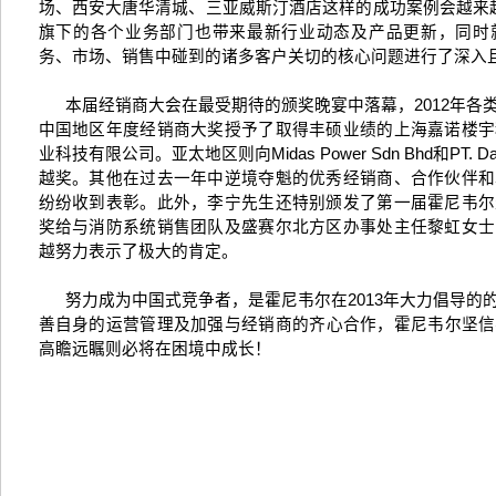
场、西安大唐华清城、三亚威斯汀酒店这样的成功案例会越来
旗下的各个业务部门也带来最新行业动态及产品更新，同时
务、市场、销售中碰到的诸多客户关切的核心问题进行了深入
本届经销商大会在最受期待的颁奖晚宴中落幕，
2012
年各
中国地区年度经销商大奖授予了取得丰硕业绩的上海嘉诺楼宇
业科技有限公司。亚太地区则向
Midas Power Sdn Bhd
和
PT. D
越奖。其他在过去一年中逆境夺魁的优秀经销商、合作伙伴和
纷纷收到表彰。此外，李宁先生还特别颁发了第一届霍尼韦尔
奖给与消防系统销售团队及盛赛尔北方区办事处主任黎虹女士
越努力表示了极大的肯定。
努力成为中国式竞争者，是霍尼韦尔在
2013
年大力倡导的
善自身的运营管理及加强与经销商的齐心合作，霍尼韦尔坚信
高瞻远瞩则必将在困境中成长！