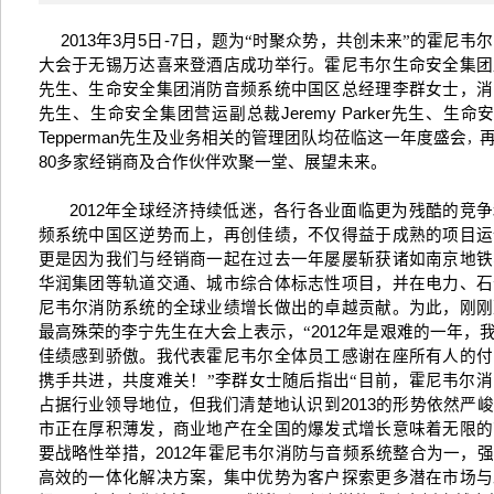
2013
年
3
月
5
日
-7
日，题为“时聚众势，共创未来”的霍尼韦
大会于无锡万达喜来登酒店成功举行。霍尼韦尔生命安全集团
先生、生命安全集团消防音频系统中国区总经理李群女士，消
先生、生命安全集团营运副总裁
Jeremy Parker
先生、生命
Tepperman
先生及业务相关的管理团队均莅临这一年度盛会
，
80
多家经销商及合作伙伴欢聚一堂、展望未来。
2012
年全球经济持续低迷，各行各业面临更为残酷的竞争
频系统中国区逆势而上，再创佳绩，不仅得益于成熟的项目运
更是因为我们与经销商一起在过去一年屡屡斩获诸如南京地铁
华润集团等轨道交通、城市综合体标志性项目，并在电力、石
尼韦尔消防系统的全球业绩增长做出的卓越贡献。为此，刚刚
最高殊荣的李宁先生在大会上表示，“
2012
年是艰难的一年，
佳绩感到骄傲。我代表霍尼韦尔全体员工感谢在座所有人的付
携手共进，共度难关！”李群女士随后指出“目前，霍尼韦尔
占据行业领导地位，但我们清楚地认识到
2013
的形势依然严峻
市正在厚积薄发，商业地产在全国的爆发式增长意味着无限的
要战略性举措，
2012
年霍尼韦尔消防与音频系统整合为一，强
高效的一体化解决方案，集中优势为客户探索更多潜在市场与