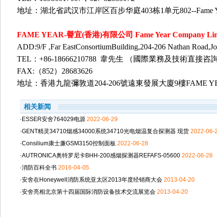
地址：湖北省武汉市江岸区百步华庭403栋1单元802--Fame Ye
FAME YEAR-
譽宜
(
香港
)
有限公司
Fame Year Company Lim
ADD:9/F ,Far EastConsortiumBuilding,204-206 Nathan Road,J
TEL：+86-18666210788 韋先生 （國際業務及技術直接咨
FAX:（852）28683626
地址：香港九龍彌敦道
204-206
號遠東發展大廈
9
樓
FAME Y
相关新闻
·ESSER安舍764029电源
2022-06-29
·GENT精灵34710烟感34000系统34710光电烟温复合探测器 现货
2022-06-
·Consilium康士廉GSM3150控制面板
2022-06-28
·AUTRONICA奥特罗尼卡BHH-200感烟探测器REFAFS-05600
2022-06-28
·消防百科全书
2016-04-05
·安舍在Honeywell消防系统亚太区2013年度经销商大会
2013-04-20
·安舍亮相北京第十四届国际消防设备技术交流展览会
2013-04-20