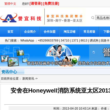
[请登录]
[免费注册]
繁體中文
您好!
首页
企业简介
合作加盟
淘宝店铺
常见答疑
下载
热门搜索：
WhatsApp ：+85266633769
|
34710
|
1371
|
8613
|
调试狗
|
回路卡
资讯中心
目前所在位置：
新闻资讯
->
安舍在Honeywell消防系统亚太区2
时间：2013-04-20 10:43:14 来源： 作者：