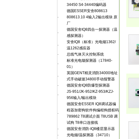
34450 S4-34440编码器
德国ESSER安舍808613
·
808613.10 4输入2输出模块 原
厂
德国安舍IQ8四合一探测器（温
·
感探测器）
安舍IQ8（标准）光电烟1362/
·
温1262感应器
·
总线气体灭火控制系统
标准光电烟探测器（17840-
·
01）
英国GENT精灵消防34000地址
·
式手动破玻34800手动报警器
·
德国安舍IQ8防爆型探测器
JS-951/JK-952/KZ-953/KZJ-
·
956输入/输出模块
德国安舍ESSER IQ8调试器编
程器加密狗软件狗编程狗授权码
·
789862 T8调试介面 T8USB 调
试狗 T8串口连接线
·
德国安舍消防-IQ8楼层显示器
·
光电烟/温探测器（34710）