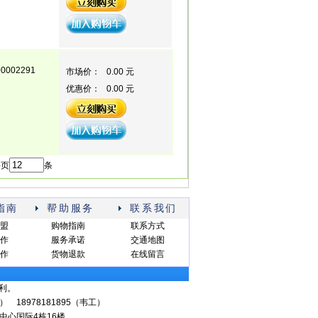
00002291
市场价：
0.00 元
优惠价：
0.00 元
每页
条
指南
帮助服务
联系我们
盟
购物指南
联系方式
作
服务承诺
交通地图
作
货物退款
在线留言
利。
信同号） 18978181895（韦工）
中心国际4栋16楼