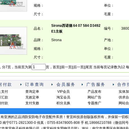
规格：
单位：
尺寸：
毛重：
Sirona西诺德 64 07 584 D3492
品名：
编号：
380
E1主板
品牌：
Sirona
产地：
规格：
单位：
尺寸：
毛重：
，分7页，当前页为第
页，首页||前一页||
后一页
||
尾页
当前每页记录数为12 
何付款
订单查询
会员服务
广告服务
合作
上支付
查询定单
VIP会员
产品发布
实体加
行汇款
无效定单
淘宝会员
网站广告
供求合
到付款
支付失败
积分兑换
专题推广
网站合
立有亚洲的正品消防安防电子存货配件库房！誉宜科技原创版版权所有，并保留一切权
-0 南宁0771-2821300-0 传真：0755-83478005-808 手 机:18666210788（微
R-南宁市誉宜电子科技有限公司（誉宜科技东盟物流总部） 地址：南宁市青秀区中新路8号