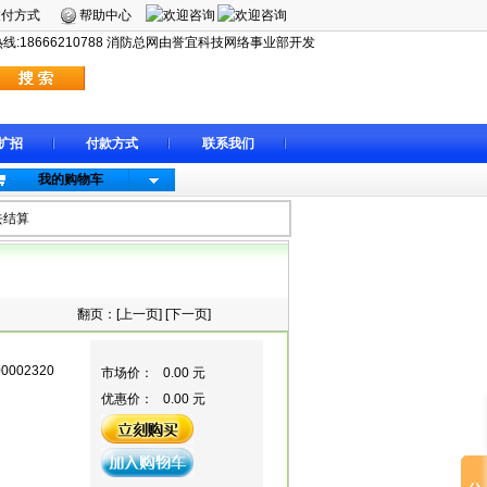
支付方式
帮助中心
:18666210788 消防总网由誉宜科技网络事业部开发
扩招
付款方式
联系我们
我的购物车
去结算
翻页：[
上一页
] [
下一页
]
00002320
市场价：
0.00 元
优惠价：
0.00 元