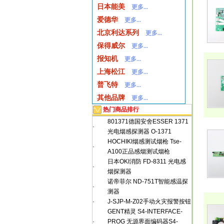
日本能美
更多...
爱德华
更多...
北京利达系列
更多...
保得威尔
更多...
报知机
更多...
上海松江
更多...
普飞特
更多...
其他品牌
更多...
热门商品排行
801371德国安舍ESSER 1371
·
光电烟感探测器 O-1371
HOCHIKI烟感测试烟枪 Tse-
·
A100正品感烟测试烟枪
日本OKI消防 FD-8311 光电感
·
烟探测器
诺帝菲尔 ND-751T智能感温探
·
测器
·
J-SJP-M-Z02手动火灾报警按钮
GENT精灵 S4-INTERFACE-
·
PROG 无源界面编码器S4-