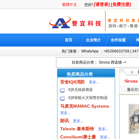
[请登录]
[免费注册]
繁體中文
您好!
首页
企业简介
合作加盟
热门搜索：
WhatsApp ：+85266633769
|
347
目前商品分类：
Sirona 西诺德
->
热卖商品分类
Siron
安舍IQ8消防
更多...
IQ8无线探测器
显示方
IQ8智能火灾报警控制器
马麦克MAMAC Systems
更多...
朗讯
更多...
Teleste 泰来斯特
更多...
Consilium/康士廉
更多...