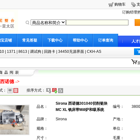
购物车
订购经理热线
淘宝店铺
常见答疑
下载中心
帮助中心
订单查询
人才
10
|
1371
|
8613
|
调试狗
|
回路卡
|
34450无源界面
|
CKH-AS
a 西诺德
->
式：
排序方式：
Sirona 西诺德301040切削瓷块
品名：
编号：
380
MC XL 铣床带Mill炉和吸系统
品牌：
Sirona
产地：
规格：
单位：
尺寸：
毛重：