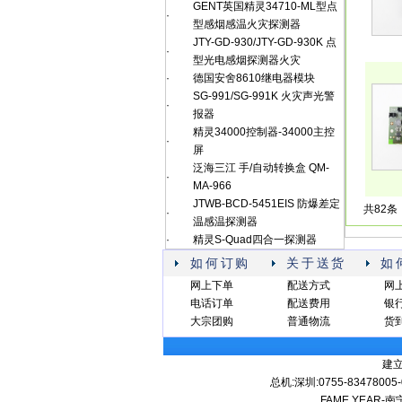
GENT英国精灵34710-ML型点
·
型感烟感温火灾探测器
JTY-GD-930/JTY-GD-930K 点
·
型光电感烟探测器火灾
·
德国安舍8610继电器模块
SG-991/SG-991K 火灾声光警
·
报器
精灵34000控制器-34000主控
·
屏
泛海三江 手/自动转换盒 QM-
·
MA-966
JTWB-BCD-5451EIS 防爆差定
共82条
·
温感温探测器
·
精灵S-Quad四合一探测器
如何订购
关于送货
如
网上下单
配送方式
网
电话订单
配送费用
银
大宗团购
普通物流
货
建
总机:深圳:0755-83478005
FAME YEA