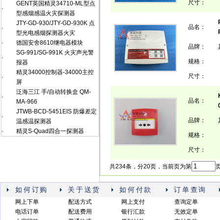
尺寸：
GENT英国精灵34710-ML型点
·
型感烟感温火灾探测器
JTY-GD-930/JTY-GD-930K 点
品名：
·
型光电感烟探测器火灾
·
德国安舍8610继电器模块
品牌：
SG-991/SG-991K 火灾声光警
·
规格：
报器
精灵34000控制器-34000主控
尺寸：
·
屏
泛海三江 手/自动转换盒 QM-
·
品名：
MA-966
JTWB-BCD-5451EIS 防爆差定
·
品牌：
温感温探测器
·
精灵S-Quad四合一探测器
规格：
尺寸：
共234条，分20页，当前页为第
页
如何订购
关于送货
如何付款
订单查询
网上下单
配送方式
网上支付
查询定单
电话订单
配送费用
银行汇款
无效定单