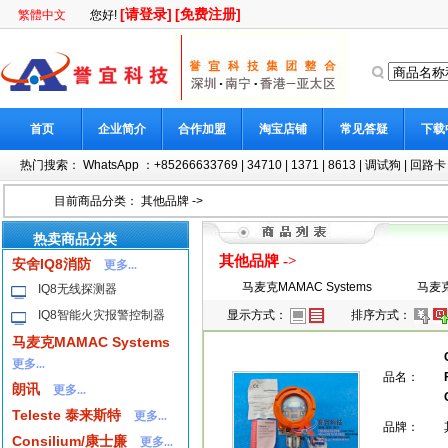
[请登录]
[免费注册]
繁體中文
您好!
首页
企业简介
合作加盟
淘宝店铺
常见答疑
下载
热门搜索：
WhatsApp ：+85266633769
|
34710
|
1371
|
8613
|
调试狗
|
回路卡
目前商品分类：
其他品牌
->
热卖商品分类
其他品牌
->
安舍IQ8消防
更多...
马麦克MAMAC Systems
马麦克
IQ8无线探测器
IQ8智能火灾报警控制器
显示方式：
排序方式：
马麦克MAMAC Systems
更多...
品名：
朗讯
更多...
Teleste 泰来斯特
更多...
品牌：
Consilium/康士廉
更多...