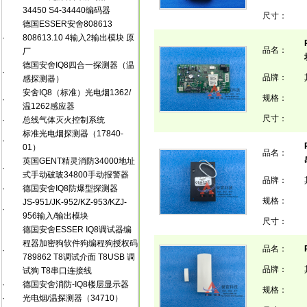
34450 S4-34440编码器
尺寸：
德国ESSER安舍808613
·
808613.10 4输入2输出模块 原
品名：
厂
德国安舍IQ8四合一探测器（温
·
品牌：
感探测器）
安舍IQ8（标准）光电烟1362/
规格：
·
温1262感应器
尺寸：
·
总线气体灭火控制系统
标准光电烟探测器（17840-
·
01）
品名：
英国GENT精灵消防34000地址
·
式手动破玻34800手动报警器
品牌：
·
德国安舍IQ8防爆型探测器
规格：
JS-951/JK-952/KZ-953/KZJ-
·
956输入/输出模块
尺寸：
德国安舍ESSER IQ8调试器编
程器加密狗软件狗编程狗授权码
品名：
·
789862 T8调试介面 T8USB 调
品牌：
试狗 T8串口连接线
·
德国安舍消防-IQ8楼层显示器
规格：
·
光电烟/温探测器（34710）