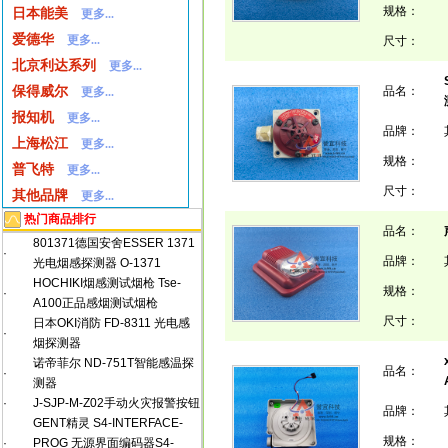
规格：
日本能美
更多...
爱德华
更多...
尺寸：
北京利达系列
更多...
保得威尔
品名：
更多...
报知机
更多...
品牌：
上海松江
更多...
规格：
普飞特
更多...
尺寸：
其他品牌
更多...
热门商品排行
品名：
801371德国安舍ESSER 1371
·
品牌：
光电烟感探测器 O-1371
HOCHIKI烟感测试烟枪 Tse-
规格：
·
A100正品感烟测试烟枪
尺寸：
日本OKI消防 FD-8311 光电感
·
烟探测器
诺帝菲尔 ND-751T智能感温探
品名：
·
测器
·
J-SJP-M-Z02手动火灾报警按钮
品牌：
GENT精灵 S4-INTERFACE-
规格：
·
PROG 无源界面编码器S4-