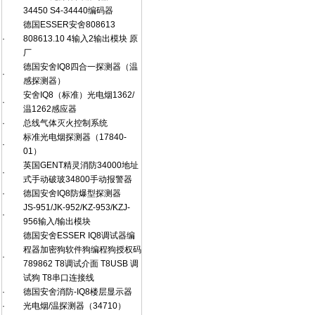
34450 S4-34440编码器
德国ESSER安舍808613
·
808613.10 4输入2输出模块 原
厂
德国安舍IQ8四合一探测器（温
·
感探测器）
安舍IQ8（标准）光电烟1362/
·
温1262感应器
·
总线气体灭火控制系统
标准光电烟探测器（17840-
·
01）
英国GENT精灵消防34000地址
·
式手动破玻34800手动报警器
·
德国安舍IQ8防爆型探测器
JS-951/JK-952/KZ-953/KZJ-
·
956输入/输出模块
德国安舍ESSER IQ8调试器编
程器加密狗软件狗编程狗授权码
·
789862 T8调试介面 T8USB 调
试狗 T8串口连接线
·
德国安舍消防-IQ8楼层显示器
·
光电烟/温探测器（34710）