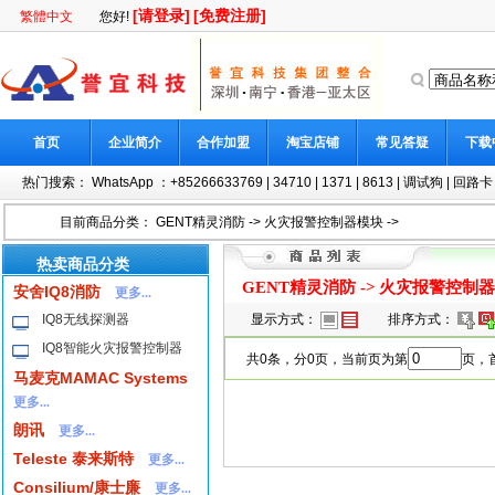
[请登录]
[免费注册]
繁體中文
您好!
首页
企业简介
合作加盟
淘宝店铺
常见答疑
下载
热门搜索：
WhatsApp ：+85266633769
|
34710
|
1371
|
8613
|
调试狗
|
回路卡
目前商品分类：
GENT精灵消防
->
火灾报警控制器模块
->
热卖商品分类
GENT精灵消防
->
火灾报警控制器
安舍IQ8消防
更多...
IQ8无线探测器
显示方式：
排序方式：
IQ8智能火灾报警控制器
共0条，分0页，当前页为第
页，首
马麦克MAMAC Systems
更多...
朗讯
更多...
Teleste 泰来斯特
更多...
Consilium/康士廉
更多...