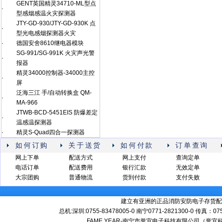
GENT英国精灵34710-ML型点
·
型感烟感温火灾探测器
JTY-GD-930/JTY-GD-930K 点
·
型光电感烟探测器火灾
·
德国安舍8610继电器模块
SG-991/SG-991K 火灾声光警
·
报器
精灵34000控制器-34000主控
·
屏
泛海三江 手/自动转换盒 QM-
·
MA-966
JTWB-BCD-5451EIS 防爆差定
·
温感温探测器
·
精灵S-Quad四合一探测器
如何订购
关于送货
如何付款
订单查询
网上下单
配送方式
网上支付
查询定单
电话订单
配送费用
银行汇款
无效定单
大宗团购
普通物流
货到付款
支付失败
建立有亚洲的正品消防安防电子存货配
总机:深圳:0755-83478005-0 南宁0771-2821300-0 传真：0
FAME YEAR-南宁市誉宜电子科技有限公司（誉