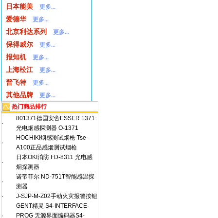
日本能美
更多...
爱德华
更多...
北京利达系列
更多...
保得威尔
更多...
报知机
更多...
上海松江
更多...
普飞特
更多...
其他品牌
更多...
热门商品排行
801371德国安舍ESSER 1371
·
光电烟感探测器 O-1371
HOCHIKI烟感测试烟枪 Tse-
·
A100正品感烟测试烟枪
日本OKI消防 FD-8311 光电感
·
烟探测器
诺帝菲尔 ND-751T智能感温探
·
测器
·
J-SJP-M-Z02手动火灾报警按钮
GENT精灵 S4-INTERFACE-
·
PROG 无源界面编码器S4-