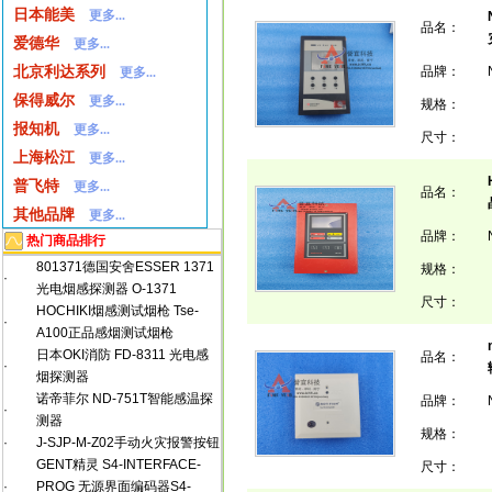
日本能美
更多...
品名：
爱德华
更多...
北京利达系列
品牌：
更多...
保得威尔
更多...
规格：
报知机
更多...
尺寸：
上海松江
更多...
普飞特
更多...
品名：
其他品牌
更多...
品牌：
热门商品排行
801371德国安舍ESSER 1371
规格：
·
光电烟感探测器 O-1371
尺寸：
HOCHIKI烟感测试烟枪 Tse-
·
A100正品感烟测试烟枪
日本OKI消防 FD-8311 光电感
品名：
·
烟探测器
诺帝菲尔 ND-751T智能感温探
品牌：
·
测器
规格：
·
J-SJP-M-Z02手动火灾报警按钮
GENT精灵 S4-INTERFACE-
尺寸：
·
PROG 无源界面编码器S4-