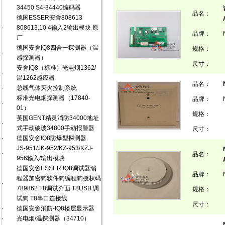
34450 S4-34440编码器
品名：
德国ESSER安舍808613
·
808613.10 4输入2输出模块 原
品牌：
厂
德国安舍IQ8四合一探测器（温
规格：
·
感探测器）
尺寸：
安舍IQ8（标准）光电烟1362/
·
温1262感应器
品名：
·
总线气体灭火控制系统
标准光电烟探测器（17840-
品牌：
·
01）
规格：
英国GENT精灵消防34000地址
·
式手动破玻34800手动报警器
尺寸：
·
德国安舍IQ8防爆型探测器
JS-951/JK-952/KZ-953/KZJ-
·
品名：
956输入/输出模块
德国安舍ESSER IQ8调试器编
品牌：
程器加密狗软件狗编程狗授权码
·
789862 T8调试介面 T8USB 调
规格：
试狗 T8串口连接线
尺寸：
·
德国安舍消防-IQ8楼层显示器
·
光电烟/温探测器（34710）