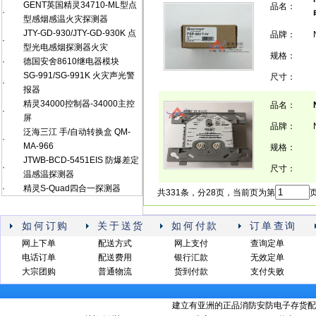
GENT英国精灵34710-ML型点
品名：
·
型感烟感温火灾探测器
JTY-GD-930/JTY-GD-930K 点
品牌：
·
型光电感烟探测器火灾
规格：
·
德国安舍8610继电器模块
SG-991/SG-991K 火灾声光警
尺寸：
·
报器
精灵34000控制器-34000主控
品名：
·
屏
品牌：
泛海三江 手/自动转换盒 QM-
·
MA-966
规格：
JTWB-BCD-5451EIS 防爆差定
·
尺寸：
温感温探测器
·
精灵S-Quad四合一探测器
共331条，分28页，当前页为第
页
如何订购
关于送货
如何付款
订单查询
网上下单
配送方式
网上支付
查询定单
电话订单
配送费用
银行汇款
无效定单
大宗团购
普通物流
货到付款
支付失败
建立有亚洲的正品消防安防电子存货配