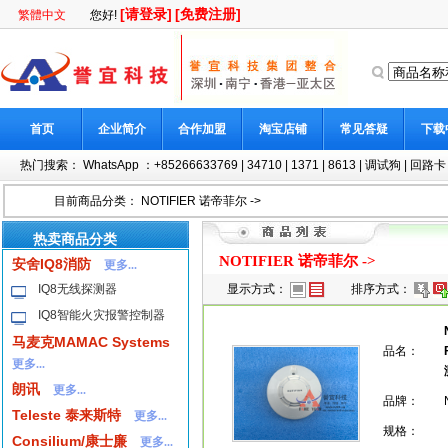
[请登录]
[免费注册]
繁體中文
您好!
首页
企业简介
合作加盟
淘宝店铺
常见答疑
下载
热门搜索：
WhatsApp ：+85266633769
|
34710
|
1371
|
8613
|
调试狗
|
回路卡
目前商品分类：
NOTIFIER 诺帝菲尔
->
热卖商品分类
NOTIFIER 诺帝菲尔
->
安舍IQ8消防
更多...
IQ8无线探测器
显示方式：
排序方式：
IQ8智能火灾报警控制器
马麦克MAMAC Systems
品名：
更多...
朗讯
更多...
品牌：
Teleste 泰来斯特
更多...
规格：
Consilium/康士廉
更多...